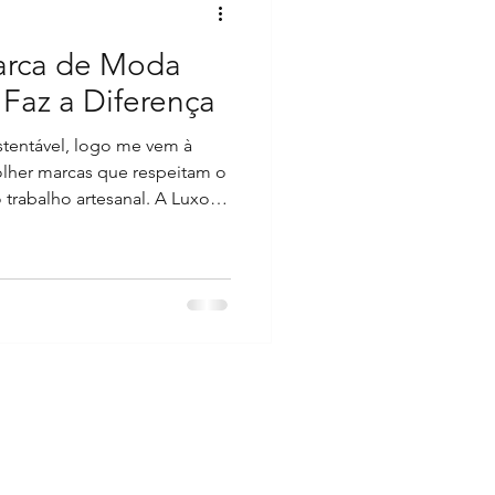
arca de Moda
 Faz a Diferença
entável, logo me vem à
lher marcas que respeitam o
trabalho artesanal. A Luxorra
les produzem acessórios de
sivos, mas também têm um
entabilidade. Hoje, quero
sobre essa marca que está
cado nacional e
lher uma marca de moda