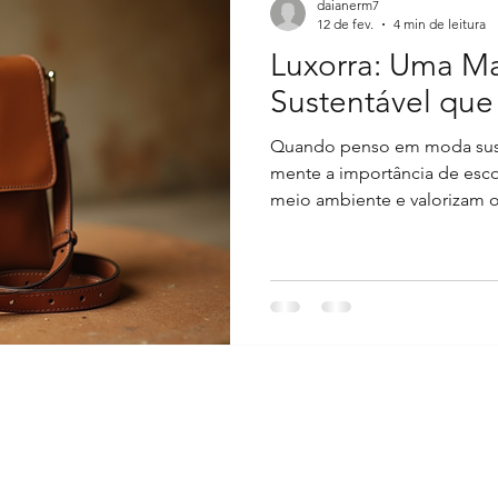
daianerm7
12 de fev.
4 min de leitura
Luxorra: Uma M
Sustentável que
Quando penso em moda sust
mente a importância de esco
meio ambiente e valorizam o 
é um exemplo claro disso. E
couro que não só são exclu
compromisso real com a sust
compartilhar com você tudo 
conquistando espaço no mer
internacional. Por que esco
sustentável? Opt