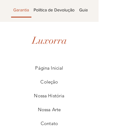
Garantia
Política de Devolução
Guia de Compra
Os produtos da Luxorra têm
Luxorra
garantia?
Sim, oferecemos uma garantia de
7 dias para todos os nossos
produtos. Caso encontre algum
Página Inicial
defeito, entre em contato para
Coleção
assistência.
Nossa História
Nossa Arte
Contato