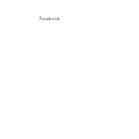
Facebook
Instagram
Twitter
Pinterest
ASSINE!
Email
Enviar